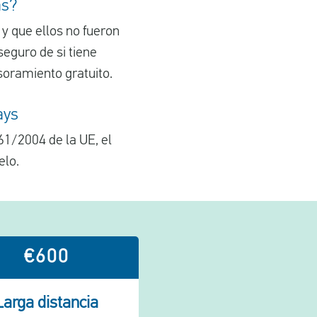
as?
" y que ellos no fueron
seguro de si tiene
soramiento gratuito.
ays
61/2004 de la UE, el
elo.
€600
Larga distancia