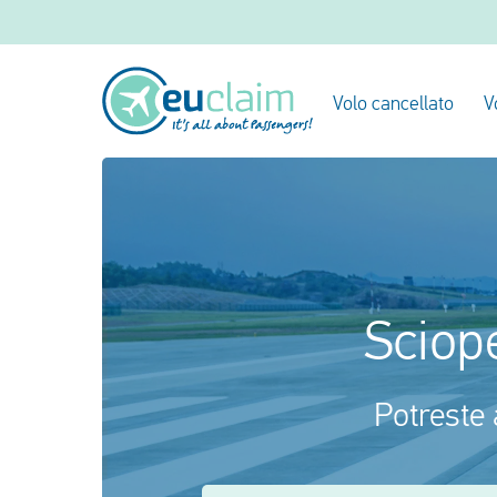
Volo cancellato
V
Sciop
Potreste 