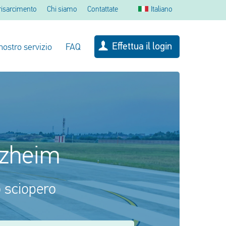
 risarcimento
Chi siamo
Contattate
Italiano
Effettua il login
 nostro servizio
FAQ
tzheim
o sciopero