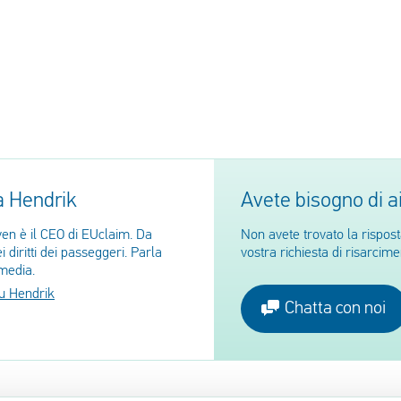
a Hendrik
Avete bisogno di a
n è il CEO di EUclaim. Da
Non avete trovato la rispos
 diritti dei passeggeri. Parla
vostra richiesta di risarcim
media.
su Hendrik
Chatta con noi