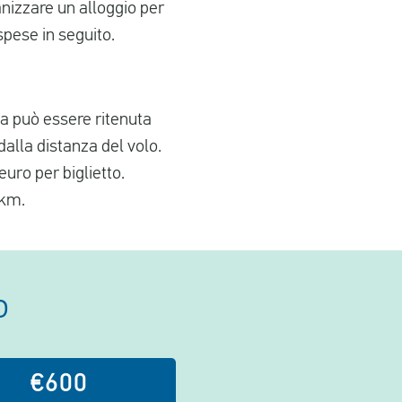
anizzare un alloggio per
spese in seguito.
ea può essere ritenuta
dalla distanza del volo.
euro per biglietto.
 km.
o
€600