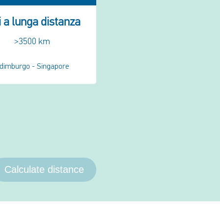
i a lunga distanza
>3500 km
dimburgo - Singapore
Calculate distance