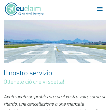
Volo cancellato
Volo in ritardo
Mancata coincidenza
Imbarco negato
Il nostro servizio
Il nostro servizio
Ottenete ciò che vi spetta!
FAQ
Avete avuto un problema con il vostro volo, come un
ritardo, una cancellazione o una mancata
Effettua il login