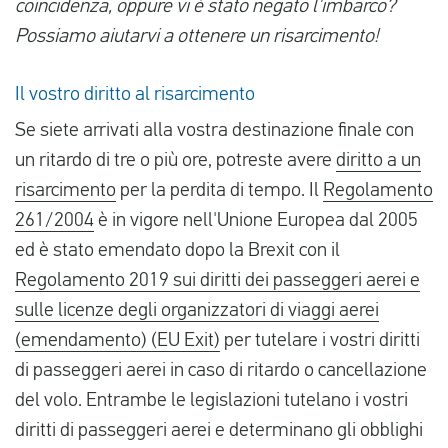
coincidenza, oppure vi è stato negato l'imbarco?
Possiamo aiutarvi a ottenere un risarcimento!
Italiano
Il vostro diritto al risarcimento
Controlla il risarcimento
Se siete arrivati alla vostra destinazione finale con
un ritardo di tre o più ore, potreste avere
diritto a un
Chi siamo
risarcimento
per la perdita di tempo. Il
Regolamento
Contattate
261/2004
è in vigore nell'Unione Europea dal 2005
ed è stato emendato dopo la Brexit con il
Regolamento 2019 sui diritti dei passeggeri aerei e
sulle licenze degli organizzatori di viaggi aerei
(emendamento) (EU Exit)
per tutelare i vostri diritti
di passeggeri aerei in caso di ritardo o cancellazione
del volo. Entrambe le legislazioni tutelano i vostri
diritti di passeggeri aerei e determinano gli obblighi