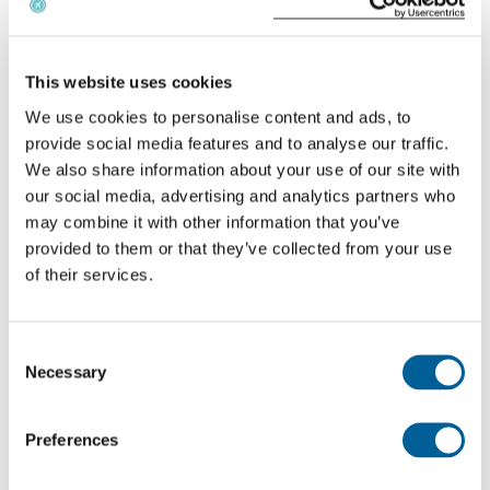
se avete diritto a un risarcimento. Queste
informazioni sono importanti anche nel caso in cui
This website uses cookies
dovessimo avviare un procedimento legale per
We use cookies to personalise content and ads, to
vostro conto. Questo servizio completo è reso
provide social media features and to analyse our traffic.
possibile dal
nostro team di esperti.
We also share information about your use of our site with
our social media, advertising and analytics partners who
Dal momento in cui presenterete una richiesta di
may combine it with other information that you’ve
risarcimento per un problema di volo, lavoreremo
provided to them or that they’ve collected from your use
of their services.
duramente per assicurarci che riceviate ciò a cui
avete diritto. Tutto ciò che dovete fare è inviarci le
informazioni pertinenti e noi faremo il resto.
Consent
Necessary
Selection
Ecco come funziona
Preferences
Il vostro fascicolo personale online