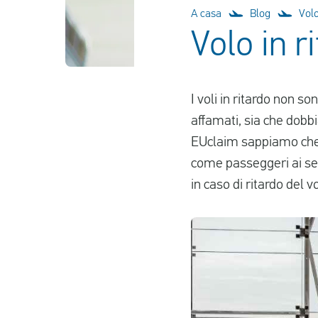
A casa
Blog
Volo
Volo in r
I voli in ritardo non s
affamati, sia che dobb
EUclaim sappiamo che o
come passeggeri ai se
in caso di ritardo del v