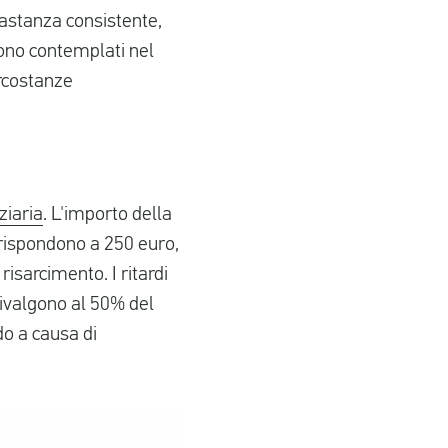
bastanza consistente,
 sono contemplati nel
ircostanze
ziaria
. L'importo della
rrispondono a 250 euro,
isarcimento. I ritardi
quivalgono al 50% del
do a causa di