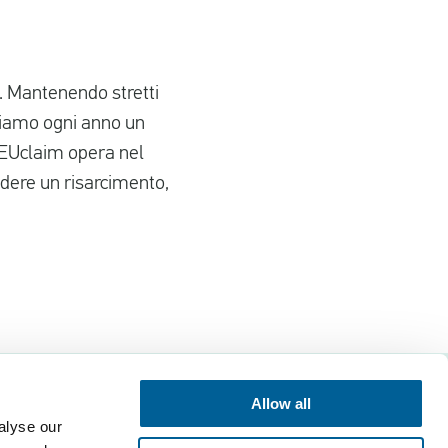
. Mantenendo stretti
tiamo ogni anno un
. EUclaim opera nel
edere un risarcimento,
Allow all
alyse our
Contattate