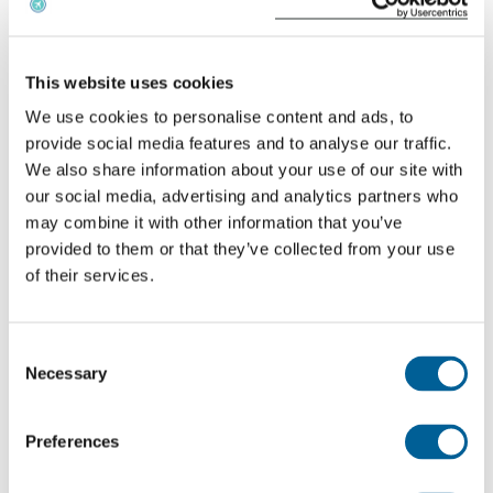
Departure airport
This website uses cookies
We use cookies to personalise content and ads, to
Airport of arrival
provide social media features and to analyse our traffic.
We also share information about your use of our site with
our social media, advertising and analytics partners who
Calculate the distance
may combine it with other information that you’ve
provided to them or that they’ve collected from your use
A quanto ammonterà il risarcimento che Eastern
of their services.
Airways dovrà versarti?
Se il vostro volo cancellato è coperto dal
Consent
Necessary
Selection
Regolamento 261/2004 e avete diritto a un
risarcimento, l'importo del risarcimento si basa
Preferences
sulla distanza del volo. Questa è suddivisa in
destinazioni UE e non UE.