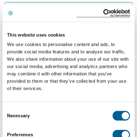
Airport of arrival
Calculate the distance
This website uses cookies
We use cookies to personalise content and ads, to
A quanto ammonta il risarcimento che El Al dovrà
provide social media features and to analyse our traffic.
versare?
We also share information about your use of our site with
our social media, advertising and analytics partners who
Se il vostro volo cancellato è coperto dal
may combine it with other information that you’ve
Regolamento 261/2004 e avete diritto a un
provided to them or that they’ve collected from your use
risarcimento, l'importo del risarcimento si basa
of their services.
sulla distanza del volo. Questa è suddivisa in
destinazioni UE e non UE.
Consent
Necessary
Selection
Voli recenti con El Al che hanno avuto problemi
Ogni giorno EUclaim analizza circa 13 milioni di
Preferences