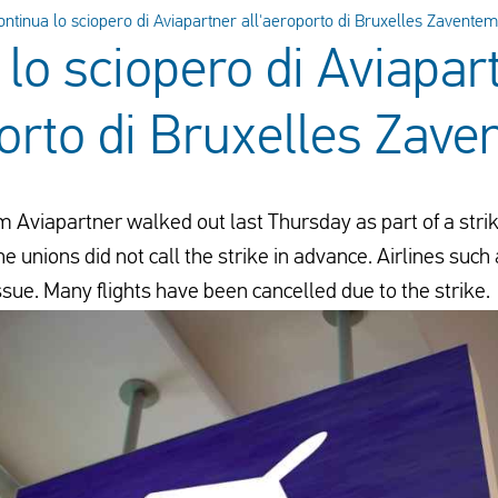
ontinua lo sciopero di Aviapartner all'aeroporto di Bruxelles Zaventem
 lo sciopero di Aviapar
porto di Bruxelles Zav
Aviapartner walked out last Thursday as part of a strike
he unions did not call the strike in advance. Airlines su
ssue. Many flights have been cancelled due to the strike.