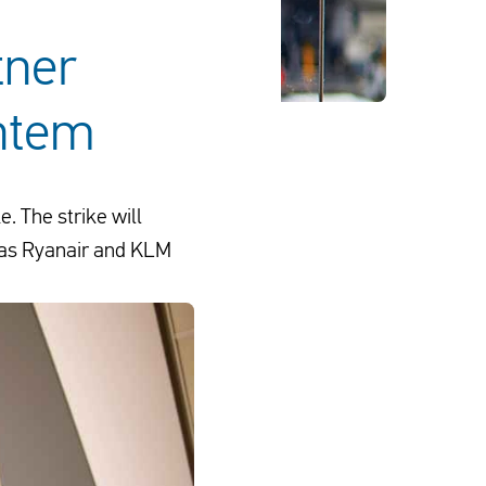
tner
entem
. The strike will
ch as Ryanair and KLM