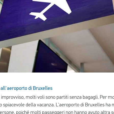
 all'aeroporto di Bruxelles
 improvviso, molti voli sono partiti senza bagagli. Per m
o spiacevole della vacanza. L'aeroporto di Bruxelles ha
0 persone, poiché molti passeggeri non hanno avuto altra s