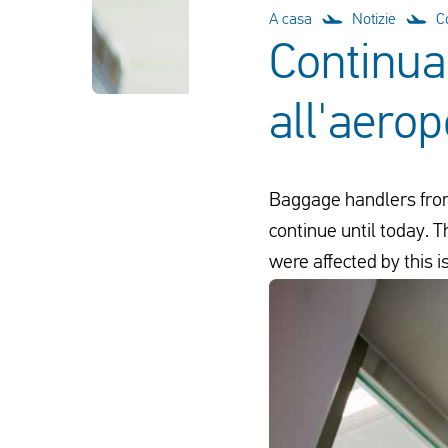
A casa
Notizie
C
Continua
all'aero
Baggage handlers from 
continue until today. T
were affected by this i