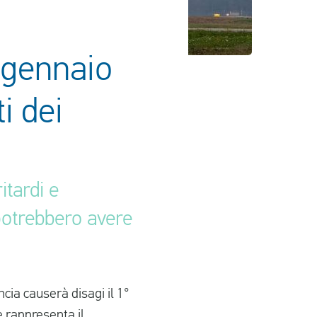
° gennaio
ti dei
itardi e
 potrebbero avere
ncia causerà disagi il 1°
 rappresenta il