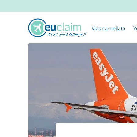
Volo cancellato
V