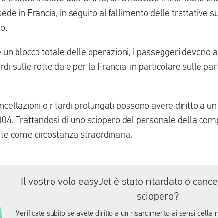
ede in Francia, in seguito al fallimento delle trattative s
o.
un blocco totale delle operazioni, i passeggeri devono as
tardi sulle rotte da e per la Francia, in particolare sulle 
ancellazioni o ritardi prolungati possono avere diritto a un
. Trattandosi di uno sciopero del personale della comp
te come circostanza straordinaria.
Il vostro volo easyJet è stato ritardato o cance
sciopero?
Verificate subito se avete diritto a un risarcimento ai sensi della