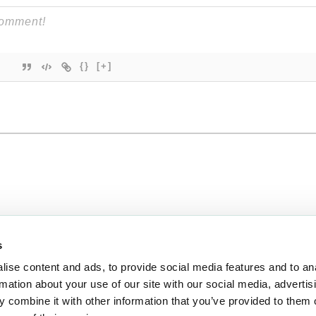
{}
[+]
s
ise content and ads, to provide social media features and to an
EUclaim
rmation about your use of our site with our social media, advertis
tti dei passeggeri aerei del Regno Unito 2019
Informazioni su
 combine it with other information that you’ve provided to them o
olamento 261/2004
Notizie