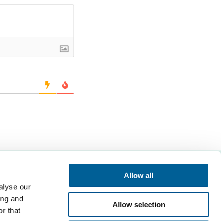
Allow all
alyse our
Contattate
ing and
 EUclaim
EUclaim bv
Allow selection
r that
Vossenstraat 6