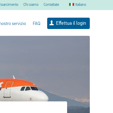
 risarcimento
Chi siamo
Contattate
Italiano
Effettua il login
 nostro servizio
FAQ