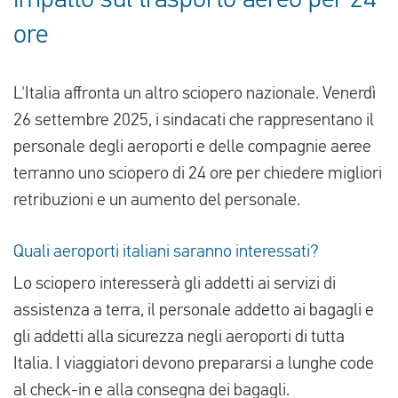
impatto sul trasporto aereo per 24
ore
Italiano
L'Italia affronta un altro sciopero nazionale. Venerdì
Controlla il risarcimento
26 settembre 2025, i sindacati che rappresentano il
Chi siamo
personale degli aeroporti e delle compagnie aeree
terranno uno sciopero di 24 ore per chiedere migliori
Contattate
retribuzioni e un aumento del personale.
Quali aeroporti italiani saranno interessati?
Lo sciopero interesserà gli addetti ai servizi di
assistenza a terra, il personale addetto ai bagagli e
gli addetti alla sicurezza negli aeroporti di tutta
Italia. I viaggiatori devono prepararsi a lunghe code
al check-in e alla consegna dei bagagli.