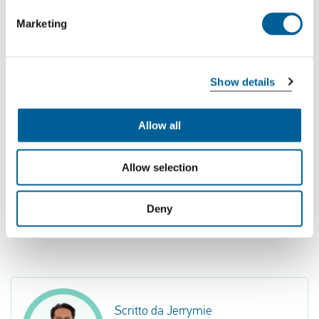
risarcimento.
Marketing
Indipendentemente dalla causa, i passeggeri hanno
sempre il diritto di:
Show details
La prenotazione di un volo alternativo o
Rimborso del prezzo del biglietto in caso di
Allow all
cancellazione del volo.
Allow selection
Se volete verificare se il vostro caso ha i requisiti per
essere risarcito, potete utilizzare il calcolatore
Deny
EUclaim.
Scritto da Jerrymie