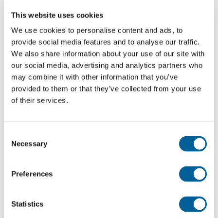
operare, spesso al mattino presto o in tarda serata,
This website uses cookies
ma è probabile che si verifichino disagi diffusi.
We use cookies to personalise content and ads, to
provide social media features and to analyse our traffic.
Ho diritto a un risarcimento?
We also share information about your use of our site with
Ai sensi del Regolamento UE 261/2004, lo sciopero
our social media, advertising and analytics partners who
may combine it with other information that you’ve
del personale aeroportuale o di sicurezza è
provided to them or that they’ve collected from your use
considerato uno sciopero di terzi, che le compagnie
of their services.
aeree solitamente classificano come circostanza
straordinaria. In questi casi, i passeggeri non hanno
Consent
diritto a un risarcimento finanziario.
Necessary
Selection
Tuttavia, se il vostro volo viene cancellato a causa
Preferences
dell'adesione allo sciopero da parte del personale
della compagnia aerea (come il personale di cabina
o il personale di terra), potreste avere diritto a un
Statistics