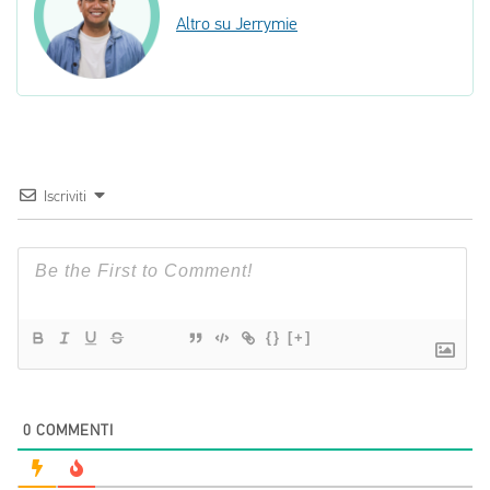
Altro su Jerrymie
Iscriviti
{}
[+]
0
COMMENTI