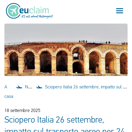
Volo cancellato
Volo in ritardo
Mancata coincidenza
Imbarco negato
A
Notizie
Sciopero Italia 26 settembre, impatto sul trasporto aereo per 24 ore
Il nostro servizio
casa
FAQ
18 settembre 2025
Sciopero Italia 26 settembre,
Effettua il login