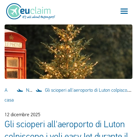
Volo cancellato
Volo in ritardo
Mancata coincidenza
Imbarco negato
A
Notizie
Gli scioperi all'aeroporto di Luton colpiscono i voli easyJet durante il picco di viaggi natalizi
Il nostro servizio
casa
FAQ
12 dicembre 2025
Gli scioperi all'aeroporto di Luton
Effettua il login