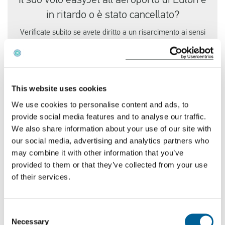
Il suo volo easyJet all'aeroporto di Luton è
in ritardo o è stato cancellato?
Verificate subito se avete diritto a un risarcimento ai sensi
della normativa UE, ci vuole solo un minuto.
Controlla il tuo volo
This website uses cookies
We use cookies to personalise content and ads, to
provide social media features and to analyse our traffic.
Perché il personale di Luton sciopera?
We also share information about your use of our site with
I
lavoratori che partecipano allo sciopero
sono
our social media, advertising and analytics partners who
responsabili delle operazioni di terra essenziali e
may combine it with other information that you’ve
provided to them or that they’ve collected from your use
sono direttamente coinvolti nella gestione dei voli
of their services.
easyJet. La vertenza riguarda le differenze
retributive e le condizioni di lavoro, con il personale
che chiede salari più alti in linea con l'aumento del
Consent
Necessary
Selection