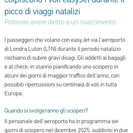
colpiscono i voli easyJet durante il
picco di viaggi natalizi
Italiano
Potreste avere diritto a un risarcimento
Controlla il risarcimento
I passeggeri che volano con easyJet via l'aeroporto
Chi siamo
di Londra Luton (LTN) durante il periodo natalizio
rischiano di subire gravi disagi. Gli addetti ai bagagli
Contattate
e al check-in stanno pianificando uno sciopero in
alcuni dei giorni di maggior traffico dell'anno, con
possibili ripercussioni su centinaia di voli in tutta
Europa.
Quando si svolgeranno gli scioperi?
Il personale dell'aeroporto ha in programma sei
giorni di sciopero nel dicembre 2025, suddivisi in due